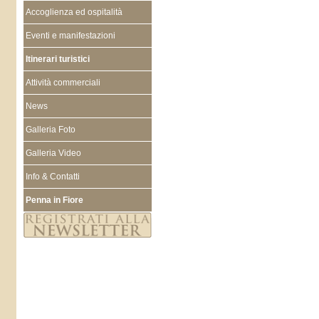
Accoglienza ed ospitalità
Eventi e manifestazioni
Itinerari turistici
Attività commerciali
News
Galleria Foto
Galleria Video
Info & Contatti
Penna in Fiore