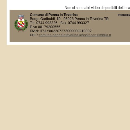
Non ci sono altri video disponibili della c
Comune di Penna in Teverina
Borgo Garibaldi, 10 - 05028 Penna in Teverina TR
Tel: 0744.993326 - Fax: 0744.993327
P.Iva 00179200555
IBAN: IT61Y062207273000000210002
PEC:
comune.pennainteverina@postacert.umbria.it